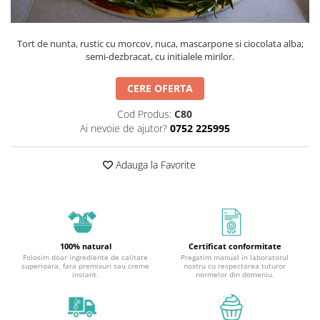
Tort de nunta, rustic cu morcov, nuca, mascarpone si ciocolata alba;
semi-dezbracat, cu initialele mirilor.
CERE OFERTA
Cod Produs:
C80
Ai nevoie de ajutor?
0752 225995
Adauga la Favorite
100% natural
Certificat conformitate
Folosim doar ingrediente de calitate
Pregatim manual in laboratorul
superioara, fara premixuri sau creme
nostru cu respectarea tuturor
instant.
normelor din domeniu.