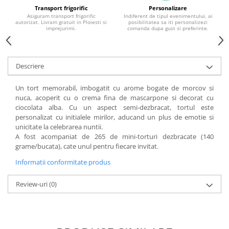
Transport frigorific
Personalizare
Asiguram transport frigorific
Indiferent de tipul evenimentului, ai
autorizat. Livram gratuit in Ploiesti si
posibilitatea sa iti personalizezi
imprejurimi.
comanda dupa gust si preferinte.
Descriere
Un tort memorabil, imbogatit cu arome bogate de morcov si
nuca, acoperit cu o crema fina de mascarpone si decorat cu
ciocolata alba. Cu un aspect semi-dezbracat, tortul este
personalizat cu initialele mirilor, aducand un plus de emotie si
unicitate la celebrarea nuntii.
A fost acompaniat de 265 de mini-torturi dezbracate (140
grame/bucata), cate unul pentru fiecare invitat.
Informatii conformitate produs
Review-uri
(0)