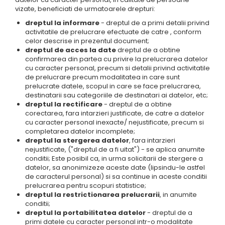
vizate, beneficiati de urmatoarele drepturi:
dreptul la informare
- dreptul de a primi detalii privind
activitatile de prelucrare efectuate de catre , conform
celor descrise in prezentul document;
dreptul de acces la date
dreptul de a obtine
confirmarea din partea cu privire la prelucrarea datelor
cu caracter personal, precum si detalii privind activitatile
de prelucrare precum modalitatea in care sunt
prelucrate datele, scopul in care se face prelucrarea,
destinatarii sau categoriile de destinatari ai datelor, etc;
dreptul la rectificare
- dreptul de a obtine
corectarea, fara intarzieri justificate, de catre a datelor
cu caracter personal inexacte/ nejustificate, precum si
completarea datelor incomplete;
dreptul la stergerea datelor
, fara intarzieri
nejustificate, ("dreptul de a fi uitat") - se aplica anumite
conditii; Este posibil ca, in urma solicitarii de stergere a
datelor, sa anonimizeze aceste date (lipsindu-le astfel
de caracterul personal) si sa continue in aceste conditii
prelucrarea pentru scopuri statistice;
dreptul la restrictionarea prelucrarii
, in anumite
conditii;
dreptul la portabilitatea datelor
- dreptul de a
primi datele cu caracter personal intr-o modalitate