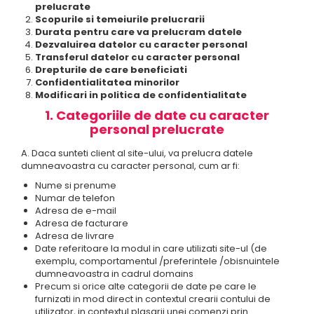
prelucrate
Scopurile si temeiurile prelucrarii
Durata pentru care va prelucram datele
Dezvaluirea datelor cu caracter personal
Transferul datelor cu caracter personal
Drepturile de care beneficiati
Confidentialitatea minorilor
Modificari in politica de confidentialitate
1. Categoriile de date cu caracter
personal prelucrate
A. Daca sunteti client al site-ului, va prelucra datele
dumneavoastra cu caracter personal, cum ar fi:
Nume si prenume
Numar de telefon
Adresa de e-mail
Adresa de facturare
Adresa de livrare
Date referitoare la modul in care utilizati site-ul (de
exemplu, comportamentul /preferintele /obisnuintele
dumneavoastra in cadrul domains
Precum si orice alte categorii de date pe care le
furnizati in mod direct in contextul crearii contului de
utilizator, in contextul plasarii unei comenzi prin