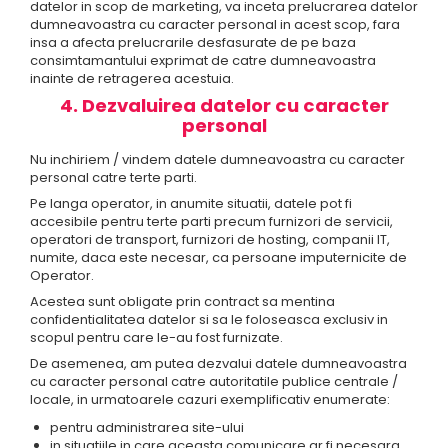
datelor in scop de marketing, va inceta prelucrarea datelor
dumneavoastra cu caracter personal in acest scop, fara
insa a afecta prelucrarile desfasurate de pe baza
consimtamantului exprimat de catre dumneavoastra
inainte de retragerea acestuia.
4. Dezvaluirea datelor cu caracter
personal
Nu inchiriem / vindem datele dumneavoastra cu caracter
personal catre terte parti.
Pe langa operator, in anumite situatii, datele pot fi
accesibile pentru terte parti precum furnizori de servicii,
operatori de transport, furnizori de hosting, companii IT,
numite, daca este necesar, ca persoane imputernicite de
Operator.
Acestea sunt obligate prin contract sa mentina
confidentialitatea datelor si sa le foloseasca exclusiv in
scopul pentru care le-au fost furnizate.
De asemenea, am putea dezvalui datele dumneavoastra
cu caracter personal catre autoritatile publice centrale /
locale, in urmatoarele cazuri exemplificativ enumerate:
pentru administrarea site-ului
in situatiile in care aceasta comunicare ar fi necesara