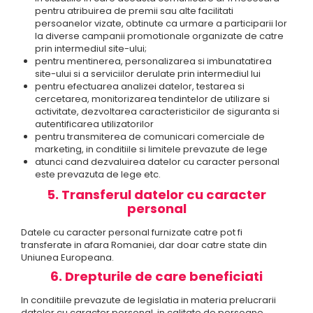
pentru atribuirea de premii sau alte facilitati
persoanelor vizate, obtinute ca urmare a participarii lor
la diverse campanii promotionale organizate de catre
prin intermediul site-ului;
pentru mentinerea, personalizarea si imbunatatirea
site-ului si a serviciilor derulate prin intermediul lui
pentru efectuarea analizei datelor, testarea si
cercetarea, monitorizarea tendintelor de utilizare si
activitate, dezvoltarea caracteristicilor de siguranta si
autentificarea utilizatorilor
pentru transmiterea de comunicari comerciale de
marketing, in conditiile si limitele prevazute de lege
atunci cand dezvaluirea datelor cu caracter personal
este prevazuta de lege etc.
5. Transferul datelor cu caracter
personal
Datele cu caracter personal furnizate catre pot fi
transferate in afara Romaniei, dar doar catre state din
Uniunea Europeana.
6. Drepturile de care beneficiati
In conditiile prevazute de legislatia in materia prelucrarii
datelor cu caracter personal, in calitate de persoane