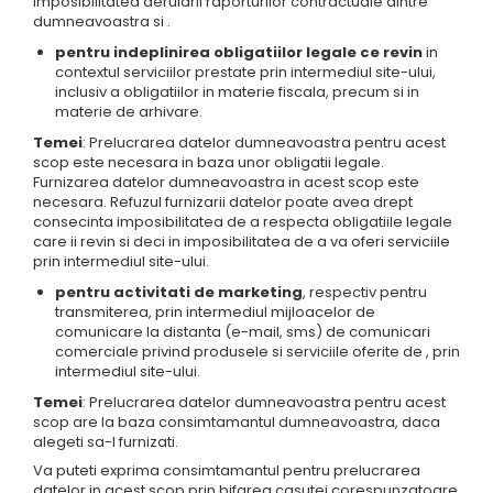
imposibilitatea derularii raporturilor contractuale dintre
dumneavoastra si .
pentru indeplinirea obligatiilor legale ce revin
in
contextul serviciilor prestate prin intermediul site-ului,
inclusiv a obligatiilor in materie fiscala, precum si in
materie de arhivare.
Temei
: Prelucrarea datelor dumneavoastra pentru acest
scop este necesara in baza unor obligatii legale.
Furnizarea datelor dumneavoastra in acest scop este
necesara. Refuzul furnizarii datelor poate avea drept
consecinta imposibilitatea de a respecta obligatiile legale
care ii revin si deci in imposibilitatea de a va oferi serviciile
prin intermediul site-ului.
pentru activitati de marketing
, respectiv pentru
transmiterea, prin intermediul mijloacelor de
comunicare la distanta (e-mail, sms) de comunicari
comerciale privind produsele si serviciile oferite de , prin
intermediul site-ului.
Temei
: Prelucrarea datelor dumneavoastra pentru acest
scop are la baza consimtamantul dumneavoastra, daca
alegeti sa-l furnizati.
Va puteti exprima consimtamantul pentru prelucrarea
datelor in acest scop prin bifarea casutei corespunzatoare