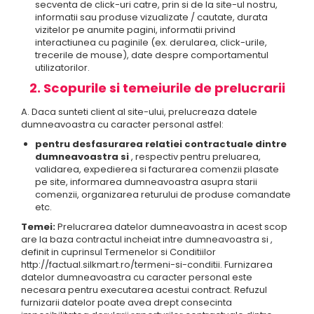
secventa de click-uri catre, prin si de la site-ul nostru,
informatii sau produse vizualizate / cautate, durata
vizitelor pe anumite pagini, informatii privind
interactiunea cu paginile (ex. derularea, click-urile,
trecerile de mouse), date despre comportamentul
utilizatorilor.
2. Scopurile si temeiurile de prelucrarii
A. Daca sunteti client al site-ului, prelucreaza datele
dumneavoastra cu caracter personal astfel:
pentru desfasurarea relatiei contractuale dintre
dumneavoastra si
, respectiv pentru preluarea,
validarea, expedierea si facturarea comenzii plasate
pe site, informarea dumneavoastra asupra starii
comenzii, organizarea returului de produse comandate
etc.
Temei:
Prelucrarea datelor dumneavoastra in acest scop
are la baza contractul incheiat intre dumneavoastra si ,
definit in cuprinsul Termenelor si Conditiilor
http://factual.silkmart.ro/termeni-si-conditii. Furnizarea
datelor dumneavoastra cu caracter personal este
necesara pentru executarea acestui contract. Refuzul
furnizarii datelor poate avea drept consecinta