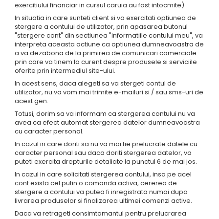
exercitiului financiar in cursul caruia au fost intocmite).
In situatia in care sunteti client si va exercitati optiunea de
stergere a contului de utilizator, prin apasarea butonul
"stergere cont" din sectiunea "informatiile contului meu", va
interpreta aceasta actiune ca optiunea dumneavoastra de
a va dezabona de la primirea de comunicari comerciale
prin care va tinem la curent despre produsele si serviciile
oferite prin intermediul site-ului.
In acest sens, daca alegeti sa va stergeti contul de
utilizator, nu va vom mai trimite e-mailuri si / sau sms-uri de
acest gen.
Totusi, dorim sa va informam ca stergerea contului nu va
avea ca efect automat stergerea datelor dumneavoastra
cu caracter personal.
In cazul in care doriti sa nu va mai fie prelucrate datele cu
caracter personal sau daca doriti stergerea datelor, va
puteti exercita drepturile detaliate la punctul 6 de mai jos.
In cazul in care solicitati stergerea contului, insa pe acel
cont exista cel putin o comanda activa, cererea de
stergere a contului va putea fi inregistrata numai dupa
livrarea produselor si finalizarea ultimei comenzi active.
Daca va retrageti consimtamantul pentru prelucrarea