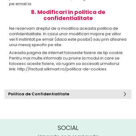
pe email la
8. Modificari in politica de
confidentialitate
Ne rezervam dreptul de a modifica aceasta politica de
confidentialitate. In cazul unor modificari majore pe viitor
vei fi instiintat pe email (daca este posibil) sau prin afisarea
unui mesaj specific pe site.
Aceasta pagina de internet foloseste fisiere de tip cookie.
Pentru mai multe informatii cu privire la modul in care se
folosesc aceste fisiere, va rugam sa accesati urmatorul
link: http://factual.silkmart.ro/politica-de-cookies
Politica de Confidentialitate
SOCIAL