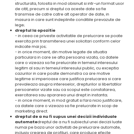
structurata, folosita in mod obisnuit si intr-un format usor
de citit, precum si dreptul ca aceste date sa fie
transmise de catre catre alt operator de date, in
masura in care sunt indeplinite conditiile prevazute de
lege;
dreptul la opozitie
- in ceea ce priveste activitatile de prelucrare se poate
exercita prin transmiterea unei solicitari conform celor
indicate mai jos;
- in orice moment, din motive legate de situatia
particulara in care se afla persoana vizata, ca datele
care o vizeaza sa fie prelucrate in temeiul interesului
legitim al sau in temeiul interesului public, cu exceptia
cazurilor in care poate demonstra ca are motive
legitime si imperioase care justifica prelucarea si care
prevaleaza asupra intereselor, drepturilor si libertatilor
persoanelor vizate sau ca scopul este constatarea,
exercitarea sau apararea unui drept in instanta;
- in orice moment, in mod gratuit si fara nicio justificare,
ca datele care o vizeaza sa fie prelucrate in scop de
marketing direct.
dreptul de a nu fi supus unei decizii individuale
automate
dreptul de a nu fi subiectul unei decizii luate
numai pe baza unor activitati de prelucrare automate,
inclusiv crearea de profiluri, care produce efecte