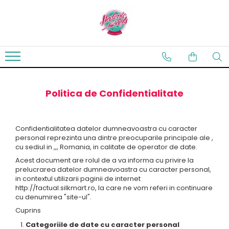
Torturi Hedonice
Torturi evenimente
Sortimente torturi
Monoportii tort
Torturi personalizate
Torturi nunta
Cheesecake
Torturi botez
Politica de Confidentialitate
Torturi Cifra/Litera
Confidentialitatea datelor dumneavoastra cu caracter
personal reprezinta una dintre preocuparile principale ale ,
cu sediul in ,,, Romania, in calitate de operator de date.
Acest document are rolul de a va informa cu privire la
prelucrarea datelor dumneavoastra cu caracter personal,
in contextul utilizarii paginii de internet
http://factual.silkmart.ro, la care ne vom referi in continuare
cu denumirea "site-ul".
Cuprins
Categoriile de date cu caracter personal