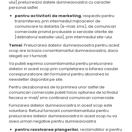
ului] prelucreaza datele dumneavoastra cu caracter
personal astfel:
pentru activitati de marketing
, respectiv pentru
transmiterea, prin intermediul mijloacelor de
comunicare la distanta (e-mail, sms), de comunicari
comerciale privind produsele si serviciile oferite de
[detinatorul website-ului], prin intermediul site-ului.
Temei
: Prelucrarea datelor dumneavoastra pentru acest
scop are la baza consimtamantul dumneavoastra, daca
alegeti sa-l furnizati.
Va puteti exprima consimtamantul pentru prelucrarea
datelor in acest scop prin completarea si bifarea casutei
corespunzatoare din formularul pentru abonarea la
newsletter disponibil pe site.
Pentru dezabonarea de la primirea unor astfel de
comunicari comerciale puteti folosi optiunea de la finalul
fiecarui e-mail/ sms continand comunicari comerciale.
Furnizarea datelor dumneavoastra in acest scop este
voluntara. Refuzul furnizarii consimtamantului pentru
prelucrarea datelor dumneavoastra in acest scop nu va
avea urmari negative pentru dumneavoastra.
pentru rezolvarea plangerilor
, reclamatiilor si pentru