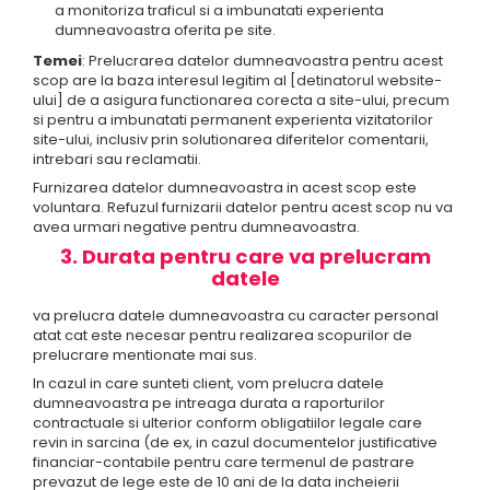
a monitoriza traficul si a imbunatati experienta
dumneavoastra oferita pe site.
Temei
: Prelucrarea datelor dumneavoastra pentru acest
scop are la baza interesul legitim al [detinatorul website-
ului] de a asigura functionarea corecta a site-ului, precum
si pentru a imbunatati permanent experienta vizitatorilor
site-ului, inclusiv prin solutionarea diferitelor comentarii,
intrebari sau reclamatii.
Furnizarea datelor dumneavoastra in acest scop este
voluntara. Refuzul furnizarii datelor pentru acest scop nu va
avea urmari negative pentru dumneavoastra.
3. Durata pentru care va prelucram
datele
va prelucra datele dumneavoastra cu caracter personal
atat cat este necesar pentru realizarea scopurilor de
prelucrare mentionate mai sus.
In cazul in care sunteti client, vom prelucra datele
dumneavoastra pe intreaga durata a raporturilor
contractuale si ulterior conform obligatiilor legale care
revin in sarcina (de ex, in cazul documentelor justificative
financiar-contabile pentru care termenul de pastrare
prevazut de lege este de 10 ani de la data incheierii