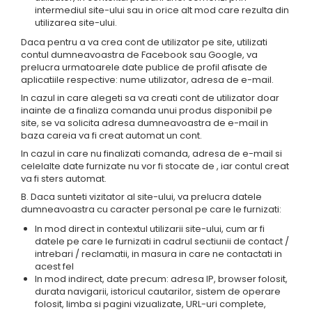
intermediul site-ului sau in orice alt mod care rezulta din
utilizarea site-ului.
Daca pentru a va crea cont de utilizator pe site, utilizati
contul dumneavoastra de Facebook sau Google, va
prelucra urmatoarele date publice de profil afisate de
aplicatiile respective: nume utilizator, adresa de e-mail.
In cazul in care alegeti sa va creati cont de utilizator doar
inainte de a finaliza comanda unui produs disponibil pe
site, se va solicita adresa dumneavoastra de e-mail in
baza careia va fi creat automat un cont.
In cazul in care nu finalizati comanda, adresa de e-mail si
celelalte date furnizate nu vor fi stocate de , iar contul creat
va fi sters automat.
B. Daca sunteti vizitator al site-ului, va prelucra datele
dumneavoastra cu caracter personal pe care le furnizati:
In mod direct in contextul utilizarii site-ului, cum ar fi
datele pe care le furnizati in cadrul sectiunii de contact /
intrebari / reclamatii, in masura in care ne contactati in
acest fel
In mod indirect, date precum: adresa IP, browser folosit,
durata navigarii, istoricul cautarilor, sistem de operare
folosit, limba si pagini vizualizate, URL-uri complete,