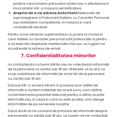
juridice care privesc persoana vizata sau o afecteaza in
mod similar intr-o masura semnificativa;
dreptul de a va adresa Autoritatii
Nationale de
supraveghere a Prelucrarii Datelor cu Caracter Personal
sau instantelor competente, in masura in care
considerati necesar.
Pentru orice intrebari suplimentare cu privire la modul in
care datele cu caracter personal sunt prelucrate si pentru
a va exercita drepturile mentionate mai sus, va rugam sa
va adresati la adresa de email:
7. Confidentialitatea minorilor
nu contacteaza cu buna stiinta sau nu colecteaza informatii
de la persoane cu varsta sub 18 ani. Website-ul nu are ca
scop solicitarea de informatii de orice fel de la persoane
cu varsta sub 18 ani.
Daca printr-o eroare intram in posesia unor astfel de
informatii si suntem instiintati de acest lucru, vom obtine
consimtamantul parental adecvat pentru a utiliza aceste
informatii sau, in cazul in care nu este posibil, vom sterge
informatiile de pe serverele noastre.
Daca doriti sa ne comunicati primirea de informatii despre
persoanele cu varsta sub 18 ani, va rugam sa ne contactati