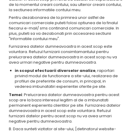
de la momentul crearii contului, sau ulterior crearii contului,
la sectiunea informatiile contului meu.
Pentru dezabonarea de la primirea unor astfel de
comunicari comerciale puteti folosi optiunea de la finalul
fiecarui e-mail/ sms continand comunicari comerciale. In
plus, puteti sa va dezabonati prin accesarea sectiunii
"Informatiile contului meu".
Furnizarea datelor dumneavoastra in acest scop este
voluntara. Refuzul furnizarii consimtamantului pentru
prelucrarea datelor dumneavoastra in acest scop nu va
avea urmari negative pentru dumneavoastra.
in scopul efectuarii diverselor analize
, raportari
privind modul de functionare a site-ului, realizarea de
profiluri de preferinte de consum, in principal, in
vederea imbunatatiri experientei oferite pe site.
Temei
: Prelucrarea datelor dumneavoastra pentru acest
scop are la baza interesul legitim al de a imbunatati
permanent experienta clientilor pe site. Furnizarea datelor
dumneavoastra in acest scop este voluntara. Refuzul
furnizarii datelor pentru acest scop nu va avea urmari
negative pentru dumneavoastra.
B. Daca sunteti vizitator al site-ului, [detinatorul website-