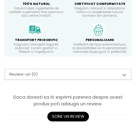
100% NATURAL
CERTIFICAT CONFORMITATE
Folosim doar ingrediente de
Pregatim manual in laboratorul
calitate superioara, fara premixuri
nostru cu respectarea tuturor
sau creme instant.
normelor din domeniu.
TRANSPORT FRIGORIFIC
PERSONALIZARE
Asiguram transport frigorific
Indiferent de tipul evenimentului,
autorizat. Livram gratuit in
ai posibilitatea sa iti personalizezi
Ploiesti si imprejurimi.
comanda dupa gust si preferinte.
Review-uri
(0)
Daca doresti sa iti exprimi parerea despre acest
produs poti adauga un review.
SCRIE UN REVIEW