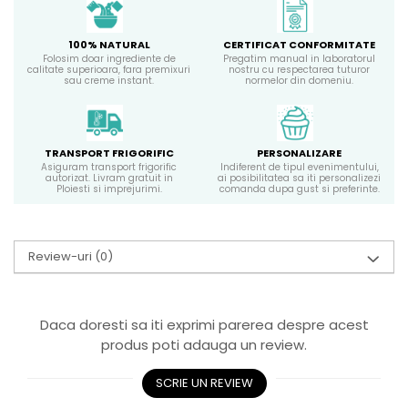
100% NATURAL
CERTIFICAT CONFORMITATE
Folosim doar ingrediente de
Pregatim manual in laboratorul
calitate superioara, fara premixuri
nostru cu respectarea tuturor
sau creme instant.
normelor din domeniu.
TRANSPORT FRIGORIFIC
PERSONALIZARE
Asiguram transport frigorific
Indiferent de tipul evenimentului,
autorizat. Livram gratuit in
ai posibilitatea sa iti personalizezi
Ploiesti si imprejurimi.
comanda dupa gust si preferinte.
Review-uri
(0)
Daca doresti sa iti exprimi parerea despre acest
produs poti adauga un review.
SCRIE UN REVIEW