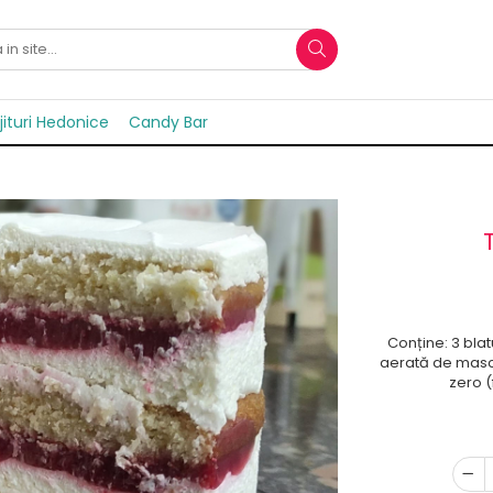
jituri Hedonice
Candy Bar
Conține: 3 bla
aerată de masca
zero (