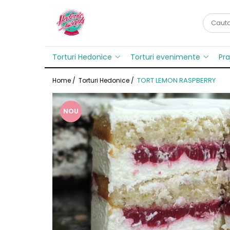
Torturi Hedonice
Torturi evenimente
Sortimente torturi
Monoportii tort
Torturi Hedonice
Torturi evenimente
Pra
Torturi personalizate
Torturi nunta
TORT LEMON RASPBERRY
Home /
Torturi Hedonice /
Cheesecake
Torturi botez
Torturi Cifra/Litera
NOU