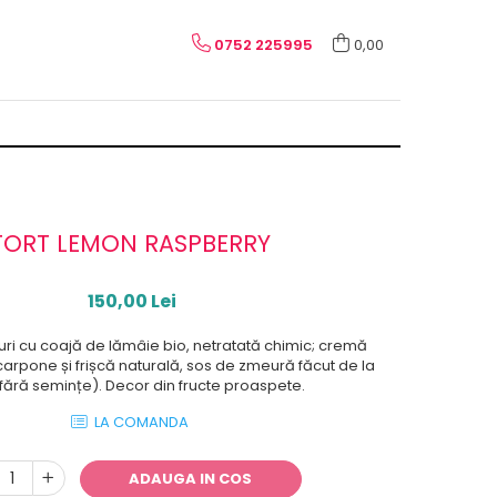
0752 225995
0,00
TORT LEMON RASPBERRY
150,00 Lei
turi cu coajă de lămâie bio, netratată chimic; cremă
rpone și frișcă naturală, sos de zmeură făcut de la
fără semințe). Decor din fructe proaspete.
LA COMANDA
ADAUGA IN COS