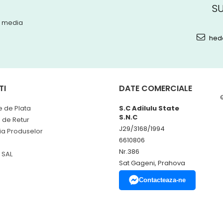
SU
l media
hed
TI
DATE COMERCIALE
 de Plata
S.C Adilulu State
S.N.C
a de Retur
J29/3168/1994
ia Produselor
6610806
Nr.386
 SAL
Sat Gageni, Prahova
Contacteaza-ne