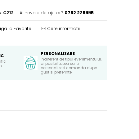
:
C212
Ai nevoie de ajutor?
0752 225995
ga la Favorite
Cere informatii
PERSONALIZARE
IC
Indiferent de tipul evenimentului,
ific
ai posibilitatea sa iti
in
personalizezi comanda dupa
gust si preferinte.