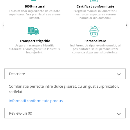
100% natural
Certificat conformitate
Folosim doar ingrediente de calitate
Pregatim manual in laboratorul
superioara, fara premixuri sau creme
nostru cu respectarea tuturor
instant.
normelor din domeniu.
Transport frigorific
Personalizare
Asiguram transport frigorific
Indiferent de tipul evenimentului, ai
autorizat. Livram gratuit in Ploiesti si
posibilitatea sa iti personalizezi
imprejurimi.
comanda dupa gust si preferinte.
Descriere
Combinația perfectă între dulce și sărat, cu un gust surprinzător,
catifelat.
Informatii conformitate produs
Review-uri
(0)