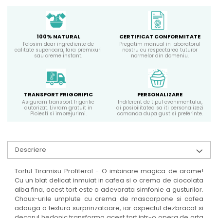
100% NATURAL
CERTIFICAT CONFORMITATE
Folosim doar ingrediente de
Pregatim manual in laboratorul
calitate superioara, fara premixuri
nostru cu respectarea tuturor
sau creme instant.
normelor din domeniu.
TRANSPORT FRIGORIFIC
PERSONALIZARE
Asiguram transport frigorific
Indiferent de tipul evenimentului,
autorizat. Livram gratuit in
ai posibilitatea sa iti personalizezi
Ploiesti si imprejurimi.
comanda dupa gust si preferinte.
Descriere
Tortul Tiramisu Profiterol - O imbinare magica de arome!
Cu un blat delicat inmuiat in cafea si o crema de ciocolata
alba fina, acest tort este o adevarata simfonie a gusturilor.
Choux-urile umplute cu crema de mascarpone si cafea
adauga o textura surprinzatoare, iar aspectul dezbracat si
decorul hedonic transforma acest tort intr-o opera de arta