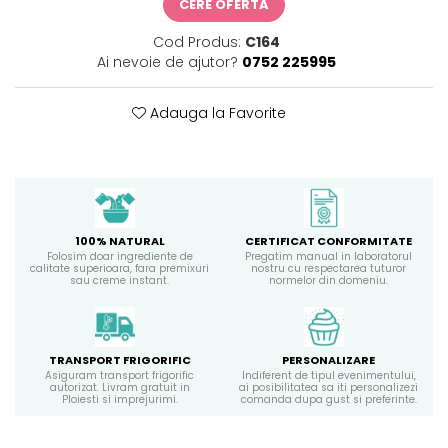
CERE OFERTA
Cod Produs:
C164
Ai nevoie de ajutor?
0752 225995
Adauga la Favorite
100% NATURAL
CERTIFICAT CONFORMITATE
Folosim doar ingrediente de
Pregatim manual in laboratorul
calitate superioara, fara premixuri
nostru cu respectarea tuturor
sau creme instant.
normelor din domeniu.
TRANSPORT FRIGORIFIC
PERSONALIZARE
Asiguram transport frigorific
Indiferent de tipul evenimentului,
autorizat. Livram gratuit in
ai posibilitatea sa iti personalizezi
Ploiesti si imprejurimi.
comanda dupa gust si preferinte.